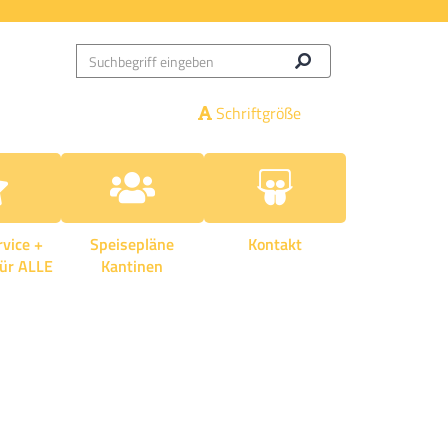
Schriftgröße
rvice +
Speisepläne
Kontakt
für ALLE
Kantinen